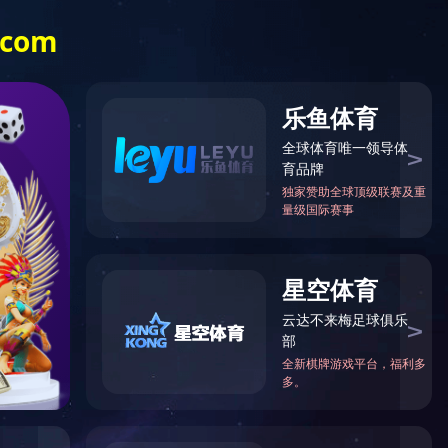
官方网页
|
安博在线登录官网
|
开云官方app下载站
|
华体会官方网