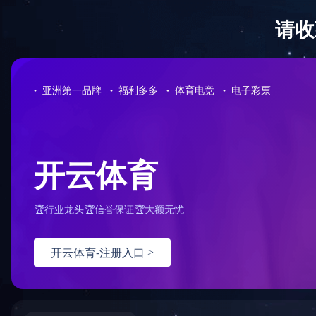
Sorry for the inconvenience.
Please report this message and include the following information to us
Thank you very much!
URL:
/product/34/tel:0599-8609310
Server:
prod-qwmh-uc2-pool601-frontend-static-02
Date:
2025/12/11 00:21:59
乐鱼网页版
|
奇异果平台
|
同花顺·同花顺（中国）官方网
|
乐竟
页版
|