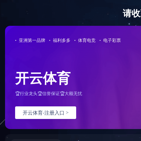
Sorry for the inconvenience.
Please report this message and include the following information to us
Thank you very much!
URL:
/employ/1/tel:0599-8609304
Server:
prod-qwmh-uc2-pool601-frontend-static-01
Date:
2025/12/13 17:38:29
乐鱼网页版
|
奇异果平台
|
同花顺·同花顺（中国）官方网
|
乐竟
页版
|